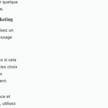
er quelque
e.
rketing
lisez un
message
s si cela
les choix
us
ent.
nce et
 utilisez