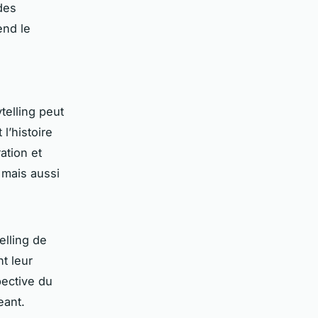
 des
end le
telling peut
l’histoire
ation et
 mais aussi
elling de
t leur
pective du
eant.