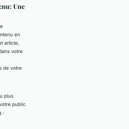
tenu: Une
de
ontenu en
 article,
dans votre
n
s de votre
u plus
votre public
 :