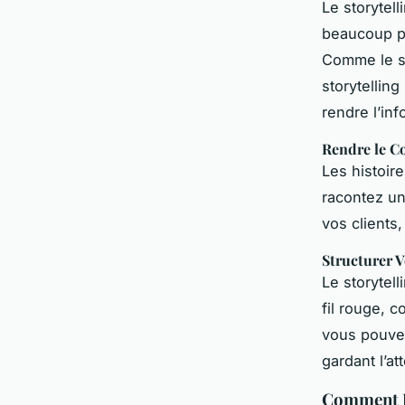
Le storytel
beaucoup pl
Comme le so
storytellin
rendre l’in
Rendre le C
Les histoir
racontez un
vos clients,
Structurer 
Le storytell
fil rouge, 
vous pouvez
gardant l’at
Comment In