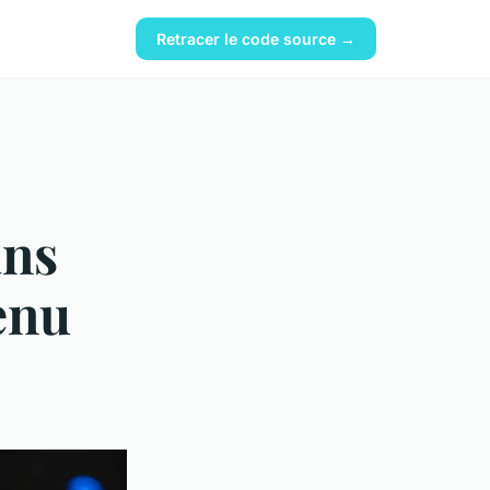
Retracer le code source →
ans
enu