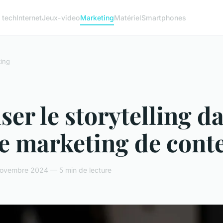
 tech
Internet
Jeux-video
Marketing
Matériel
Smartphones
ing
iser le storytelling d
re marketing de cont
ovembre 2024 — 5 min de lecture