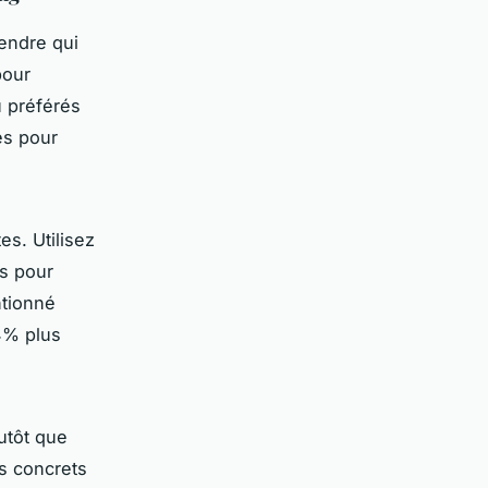
rendre qui
pour
u préférés
es pour
es. Utilisez
Fs pour
ntionné
94% plus
utôt que
es concrets