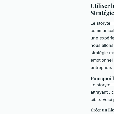
Utiliser
Stratégi
Le storytell
communicati
une expérie
nous allons
stratégie m
émotionnel 
entreprise.
Pourquoi l
Le storytel
attrayant ;
cible. Voici
Créer un Li