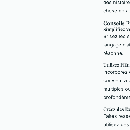
des histoir
chose en ac
Conseils P
Simplifiez V
Brisez les 
langage cla
résonne.
Utilisez l’H
Incorporez 
convient à 
multiples o
profondémen
Créez des E
Faites resse
utilisez des