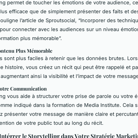
ling permet de toucher les émotions de votre audience, ce
us efficace que de simplement présenter des faits et des
uligne l’article de Sproutsocial, “Incorporer des techniq
g pour connecter avec les audiences sur un niveau émotio
formation plus mémorable”.
ontenu Plus Mémorable
es sont plus faciles à retenir que les données brutes. Lo
e histoire, vous créez un récit qui peut être rappelé et p
 augmentant ainsi la visibilité et l’impact de votre messag
Votre Communication
ing vous aide à structurer votre prise de parole ou votre é
comme indiqué dans la formation de Media Institute. Cela s
 présenter votre message de manière claire et percutan
tention de votre public tout au long du récit.
tégrer le Storytelling dans Votre Stratégie Market