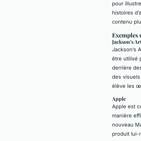
pour illustr
histoires d’
contenu pl
Exemples d
Jackson’s Ar
Jackson’s A
être utilisé
derrière de
des visuels
élève les œ
Apple
Apple est co
manière eff
nouveau Mac
produit lui