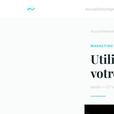
Accueil
Actu
High
Accueil
›
Market
MARKETING
Util
vot
admin — 27 n