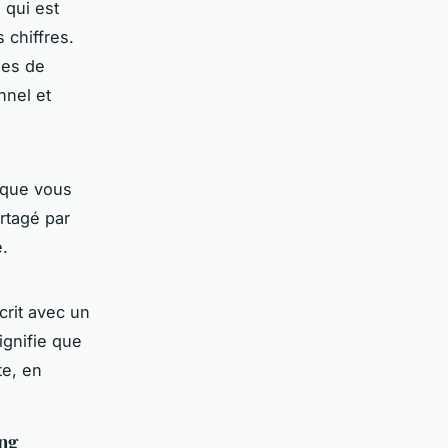
 qui est
 chiffres.
ues de
nnel et
rsque vous
artagé par
e.
crit avec un
ignifie que
te, en
ing